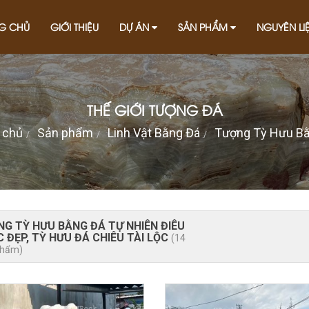
G CHỦ
GIỚI THIỆU
DỰ ÁN
SẢN PHẨM
NGUYÊN LI
THẾ GIỚI TƯỢNG ĐÁ
 chủ
Sản phẩm
Linh Vật Bằng Đá
Tượng Tỳ Hưu B
G TỲ HƯU BẰNG ĐÁ TỰ NHIÊN ĐIÊU
 ĐẸP, TỲ HƯU ĐÁ CHIÊU TÀI LỘC
(14
phẩm)