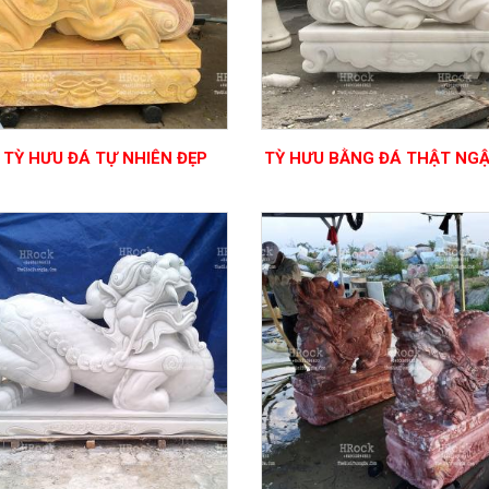
 TỲ HƯU ĐÁ TỰ NHIÊN ĐẸP
TỲ HƯU BẰNG ĐÁ THẬT NGẬ