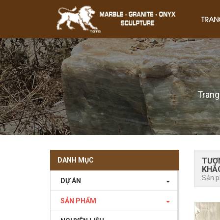
TRAN
Trang
DANH MỤC
TƯỢN
KHẮC
Sản 
DỰ ÁN
SẢN PHẨM