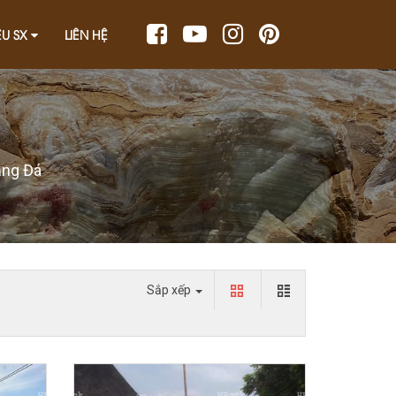
ỆU SX
LIÊN HỆ
ằng Đá
Sắp xếp