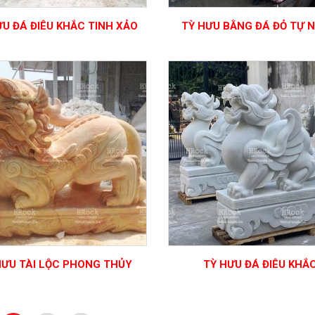
ƯU ĐÁ ĐIÊU KHẮC TINH XẢO
TỲ HƯU BẰNG ĐÁ ĐỎ TỰ 
HƯU TÀI LỘC PHONG THỦY
TỲ HƯU ĐÁ ĐIÊU KHẮ