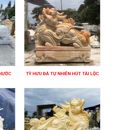
THƯỚC
TỲ HƯU ĐÁ TỰ NHIÊN HÚT TÀI LỘC