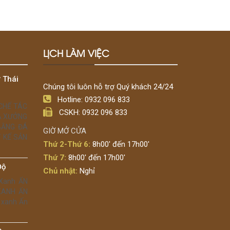
LỊCH LÀM VIỆC
 Thái
Chúng tôi luôn hỗ trợ Quý khách 24/24
Hotline: 0932 096 833
 CHẾ TÁC
CSKH: 0932 096 833
Á XƯỞNG
BẰNG ĐÁ
GIỜ MỞ CỬA
 KẾ SẢN
Thứ 2-Thứ 6:
8h00' đến 17h00'
Thứ 7:
8h00' đến 17h00'
Độ
Chủ nhật:
Nghỉ
 Xanh ẤN
 XANH ẤN
 xanh Ấn