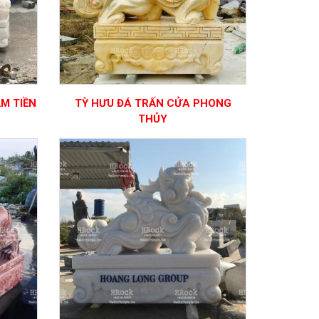
M TIỀN
TỲ HƯU ĐÁ TRẤN CỬA PHONG
THỦY