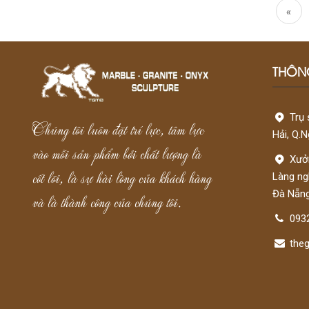
«
THÔNG
Trụ 
Chúng tôi luôn đặt trí lực, tâm lực
Hải, Q.
vào mỗi sản phẩm bởi chất lượng là
Xưởn
cốt lõi, là sự hài lòng của khách hàng
Làng ng
và là thành công của chúng tôi.
Đà Nẵn
093
the