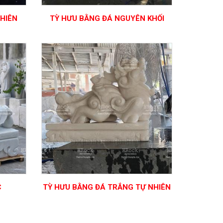
NHIÊN
TỲ HƯU BẰNG ĐÁ NGUYÊN KHỐI
C
TỲ HƯU BẰNG ĐÁ TRẮNG TỰ NHIÊN