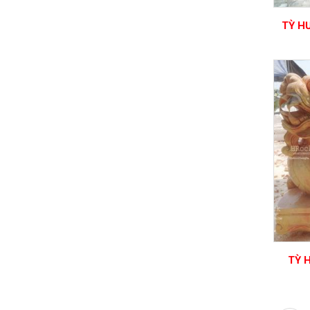
TỲ H
TỲ 