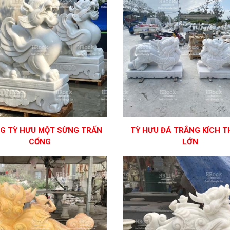
G TỲ HƯU MỘT SỪNG TRẤN
TỲ HƯU ĐÁ TRẮNG KÍCH 
CỔNG
LỚN